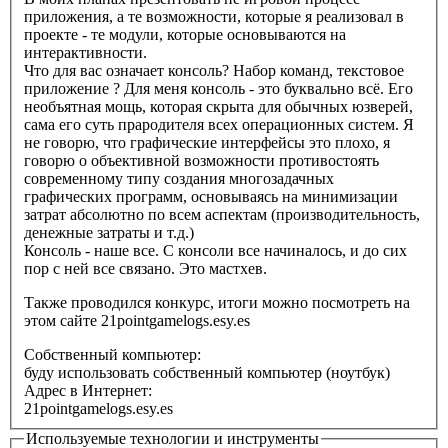
приложения, а те возможности, которые я реализовал в
проекте - те модули, которые основываются на
интерактивности.
Что для вас означает консоль? Набор команд, текстовое
приложение ? Для меня консоль - это буквально всё. Его
необъятная мощь, которая скрыта для обычных юзверей,
сама его суть прародителя всех операционных систем. Я
не говорю, что графические интерфейсы это плохо, я
говорю о объективной возможности противостоять
современному типу создания многозадачных
графических программ, основываясь на минимизации
затрат абсолютно по всем аспектам (производительность,
денежные затраты и т.д.)
Консоль - наше все. С консоли все начиналось, и до сих
пор с ней все связано. Это мастхев.
Также проводился конкурс, итоги можно посмотреть на
этом сайте 21pointgamelogs.esy.es
Собственный компьютер:
буду использовать собственный компьютер (ноутбук)
Адрес в Интернет:
21pointgamelogs.esy.es
Используемые технологии и инструменты