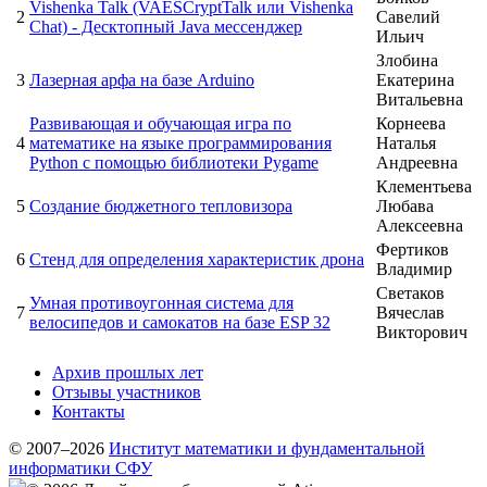
Vishenka Talk (VAESCryptTalk или Vishenka
2
Савелий
Chat) - Десктопный Java мессенджер
Ильич
Злобина
3
Лазерная арфа на базе Arduino
Екатерина
Витальевна
Развивающая и обучающая игра по
Корнеева
4
математике на языке программирования
Наталья
Python с помощью библиотеки Pygame
Андреевна
Клементьева
5
Создание бюджетного тепловизора
Любава
Алексеевна
Фертиков
6
Стенд для определения характеристик дрона
Владимир
Светаков
Умная противоугонная система для
7
Вячеслав
велосипедов и самокатов на базе ESP 32
Викторович
Архив прошлых лет
Отзывы участников
Контакты
© 2007–2026
Институт математики и фундаментальной
информатики СФУ