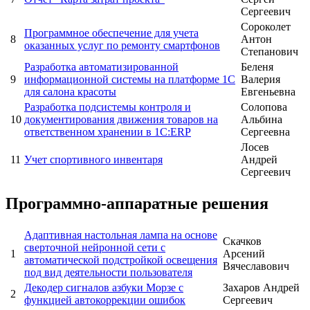
Сергеевич
Сороколет
Программное обеспечение для учета
8
Антон
оказанных услуг по ремонту смартфонов
Степанович
Разработка автоматизированной
Беленя
9
информационной системы на платформе 1С
Валерия
для салона красоты
Евгеньевна
Разработка подсистемы контроля и
Солопова
10
документирования движения товаров на
Альбина
ответственном хранении в 1С:ERP
Сергеевна
Лосев
11
Учет спортивного инвентаря
Андрей
Сергеевич
Программно-аппаратные решения
Адаптивная настольная лампа на основе
Скачков
сверточной нейронной сети с
1
Арсений
автоматической подстройкой освещения
Вячеславович
под вид деятельности пользователя
Декодер сигналов азбуки Морзе с
Захаров Андрей
2
функцией автокоррекции ошибок
Сергеевич