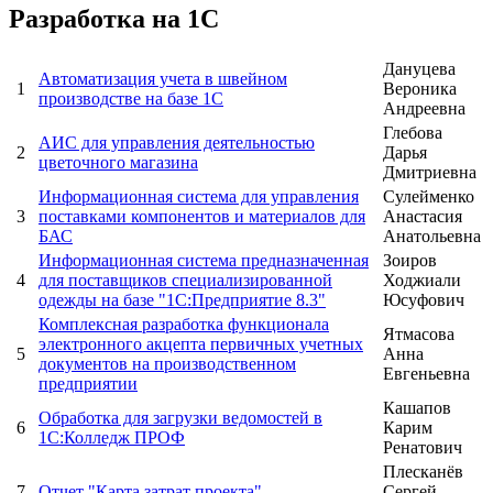
Разработка на 1С
Дануцева
Автоматизация учета в швейном
1
Вероника
производстве на базе 1С
Андреевна
Глебова
АИС для управления деятельностью
2
Дарья
цветочного магазина
Дмитриевна
Информационная система для управления
Сулейменко
3
поставками компонентов и материалов для
Анастасия
БАС
Анатольевна
Информационная система предназначенная
Зоиров
4
для поставщиков специализированной
Ходжиали
одежды на базе "1С:Предприятие 8.3"
Юсуфович
Комплексная разработка функционала
Ятмасова
электронного акцепта первичных учетных
5
Анна
документов на производственном
Евгеньевна
предприятии
Кашапов
Обработка для загрузки ведомостей в
6
Карим
1С:Колледж ПРОФ
Ренатович
Плесканёв
7
Отчет "Карта затрат проекта"
Сергей