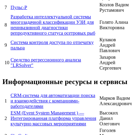
Козлов Вадим
7
Пульс-Р
Рустамович
Разработка интеллектуальной системы
многозадачной классификации УЗИ для
Голято Алина
8
неинвазивной диагностики
Викторовна
репродуктивного статуса осетровых рыб
Кулаков
Система контроля доступа по отпечатку
9
Андрей
пальца
Павлович
Захаров
Средство регрессионного анализа
10
Андрей
"LRSolver"
Сергеевич
Информационные ресурсы и сервисы
CRM-система для автоматизации поиска
Марков Вадим
1
и взаимодействия с компаниями-
Александрович
работодателями
ESM (Event System Management ) —
Высоких
2
Интегрированная платформа управления
Данил
культурно массовых мероприятиями
Олегович
Гоголев