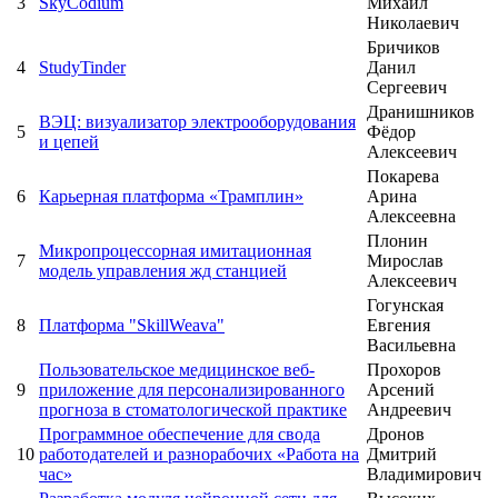
3
SkyCodium
Михаил
Николаевич
Бричиков
4
StudyTinder
Данил
Сергеевич
Дранишников
ВЭЦ: визуализатор электрооборудования
5
Фёдор
и цепей
Алексеевич
Покарева
6
Карьерная платформа «Трамплин»
Арина
Алексеевна
Плонин
Микропроцессорная имитационная
7
Мирослав
модель управления жд станцией
Алексеевич
Гогунская
8
Платформа "SkillWeava"
Евгения
Васильевна
Пользовательское медицинское веб-
Прохоров
9
приложение для персонализированного
Арсений
прогноза в стоматологической практике
Андреевич
Программное обеспечение для свода
Дронов
10
работодателей и разнорабочих «Работа на
Дмитрий
час»
Владимирович