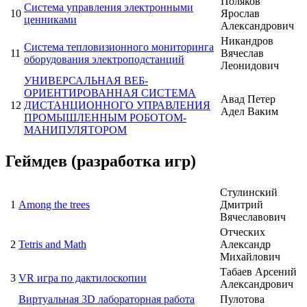
Поляков
Система управления электронными
10
Ярослав
ценниками
Александрович
Никандров
Система тепловизионного мониторинга
11
Вячеслав
оборудования электроподстанций
Леонидович
УНИВЕРСАЛЬНАЯ ВЕБ-
ОРИЕНТИРОВАННАЯ СИСТЕМА
Авад Петер
12
ДИСТАНЦИОННОГО УПРАВЛЕНИЯ
Адел Ваким
ПРОМЫШЛЕННЫМ РОБОТОМ-
МАНИПУЛЯТОРОМ
Геймдев (разработка игр)
Стулинский
1
Among the trees
Дмитрий
Вячеславович
Отческих
2
Tetris and Math
Александр
Михайлович
Табаев Арсений
3
VR игра по дактилоскопии
Александрович
Виртуальная 3D лабораторная работа
Пулотова