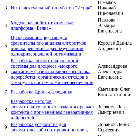
Шмыков
3
Интеллектуальный инкубатор "Исида"
Николай
Николаевич
Павлова
Модульная робототехническая
4
Эльвира
платформа «Белка»
Евгеньевна
Программное средство для
сравнительного анализа алгоритмов
Королев Данила
5
поиска решения задач безусловной
Андреевич
однокритериальной оптимизации
Разработка автоматизированной
системы для процесса «мокрого
Александрова
6
сжигания» физико-химического блока
Александра
переработки органических отходов в
Евгеньевна
замкнутых системах жизнеобеспечения
Сметанин Олег
7
Разработка Дрона-разведчика
Константинович
Разработка методов
автоматизированного создания превью-
Зырянов Лев
8
контента с применением генеративных
Дмитриевич
нейросетей.
Разработка устройства для
Лобанов Денис
9
автоматической сортировки по цвету
Сергеевич