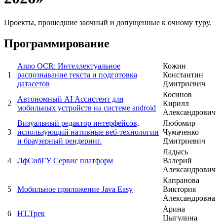
Проекты, прошедшие заочный и допущенные к очному туру.
Программирование
Anno OCR: Интеллектуальное
Кожин
1
распознавание текста и подготовка
Константин
датасетов
Дмитриевич
Косинов
Автономный AI Ассистент для
2
Кирилл
мобильных устройств на системе android
Александрович
Визуальный редактор интерфейсов,
Любомир
3
использующий нативные веб-технологии
Чумаченко
и браузерный рендеринг.
Дмитриевич
Ладысь
4
ЛфСибГУ Сервис платформ
Валерий
Александрович
Капранова
5
Мобильное приложение Java Easy
Виктория
Александровна
Арина
6
НТ.Трек
Цыгулина