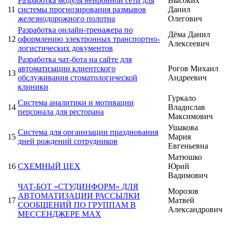
Разработка модуля нейронной сети для
Высоких
11
системы прогнозирования размывов
Данил
железнодорожного полотна
Олегович
Разработка онлайн-тренажера по
Дёма Данил
12
оформлению электронных транспортно-
Алексеевич
логистических документов
Разработка чат-бота на сайте для
автоматизации клиентского
Рогов Михаил
13
обслуживания стоматологической
Андреевич
клиники
Гуркало
Система аналитики и мотивации
14
Владислав
персонала для ресторана
Максимович
Ушакова
Система для организации празднования
15
Мария
дней рождений сотрудников
Евгеньевна
Матюшко
16
СХЕМНЫЙ ЦЕХ
Юрий
Вадимович
ЧАТ-БОТ «СТУДИНФОРМ» ДЛЯ
Морозов
АВТОМАТИЗАЦИИ РАССЫЛКИ
17
Матвей
СООБЩЕНИЙ ПО ГРУППАМ В
Александрович
МЕССЕНДЖЕРЕ MAX