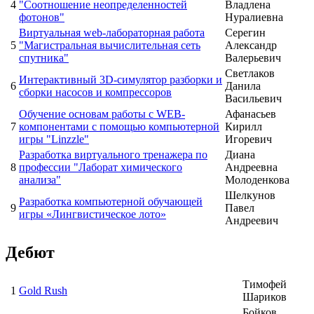
4
"Соотношение неопределенностей
Владлена
фотонов"
Нуралиевна
Виртуальная web-лабораторная работа
Серегин
5
"Магистральная вычислительная сеть
Александр
спутника"
Валерьевич
Светлаков
Интерактивный 3D-симулятор разборки и
6
Данила
сборки насосов и компрессоров
Васильевич
Обучение основам работы с WEB-
Афанасьев
7
компонентами с помощью компьютерной
Кирилл
игры "Linzzle"
Игоревич
Разработка виртуального тренажера по
Диана
8
профессии "Лаборат химического
Андреевна
анализа"
Молоденкова
Шелкунов
Разработка компьютерной обучающей
9
Павел
игры «Лингвистическое лото»
Андреевич
Дебют
Тимофей
1
Gold Rush
Шариков
Бойков