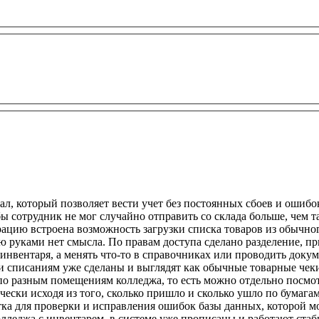
л, который позволяет вести учет без постоянных сбоев и ошибо
бы сотрудник не мог случайно отправить со склада больше, чем т
ацию встроена возможность загрузки списка товаров из обычного
 руками нет смысла. По правам доступа сделано разделение, п
инвентаря, а менять что-то в справочниках или проводить докуме
и списаниям уже сделаны и выглядят как обычные товарные чек
 по разным помещениям колледжа, то есть можно отдельно посмотр
чески исходя из того, сколько пришло и сколько ушло по бумага
ботка для проверки и исправления ошибок базы данных, которой м
леджа с инвентарем, в системе уже прописаны и работают стаб