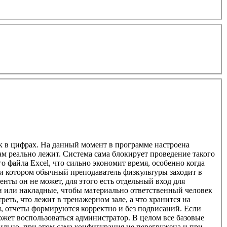
к в цифрах. На данный момент в программе настроена
ам реально лежит. Система сама блокирует проведение такого
 файла Excel, что сильно экономит время, особенно когда
ри котором обычный преподаватель физкультуры заходит в
нты он не может, для этого есть отдельный вход для
и или накладные, чтобы материально ответственный человек
еть, что лежит в тренажерном зале, а что хранится на
м, отчеты формируются корректно и без подвисаний. Если
ожет воспользоваться администратор. В целом все базовые
ильно, при этом сама конфигурация не перегружена и при