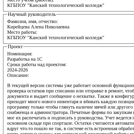
КГБПОУ "Канский технологический колледж"
Научный руководитель
Фамилия, имя, отчество:
Кирейцева Алена Николаевна
Место работы:
КГБПОУ "Канский технологический колледж"
Проект
Номинация:
Разработка на 1С
Сроки работы над проектом:
2024-2026
Описание:
В текущей версии системы уже работает основной функциона
проверка остатков при списании или отправке в ремонт, что
документа и выдает сообщение о нехватке. Также в конфигур
приходит много нового инвентаря и вбивать каждую позицию
программу только чтобы глянуть наличие мячей или другого 
снабженца и администратора. Печатные формы по закупкам 
мог их распечатать и подписать у руководства. Учет ведется
основном складе при спортзале. Остатки считаются автомати
вдруг что-то пошло не так, в системе есть встроенная обра
вещи, которые нужны для нормальной ежедневной работы кол