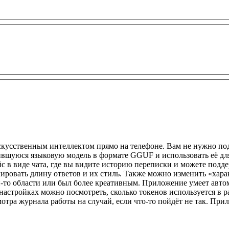
искусственным интеллектом прямо на телефоне. Вам не нужно по
ившуюся языковую модель в формате GGUF и использовать её для
 в виде чата, где вы видите историю переписки и можете подде
ировать длину ответов и их стиль. Также можно изменить «хара
ой-то области или был более креативным. Приложение умеет авт
настройках можно посмотреть, сколько токенов используется в р
смотра журнала работы на случай, если что-то пойдёт не так. П