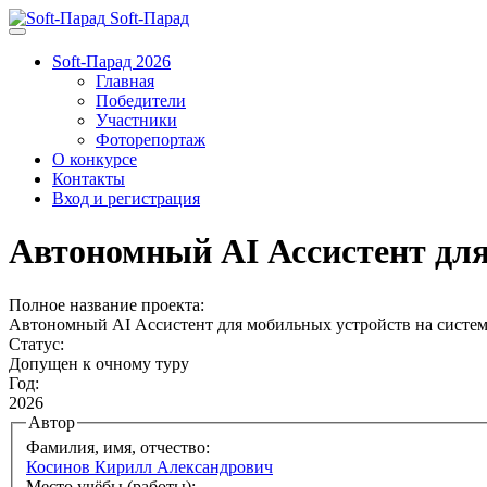
Soft-Парад
Soft-Парад 2026
Главная
Победители
Участники
Фоторепортаж
О конкурсе
Контакты
Вход и регистрация
Автономный AI Ассистент для
Полное название проекта:
Автономный AI Ассистент для мобильных устройств на системе
Статус:
Допущен к очному туру
Год:
2026
Автор
Фамилия, имя, отчество:
Косинов Кирилл Александрович
Место учёбы (работы):