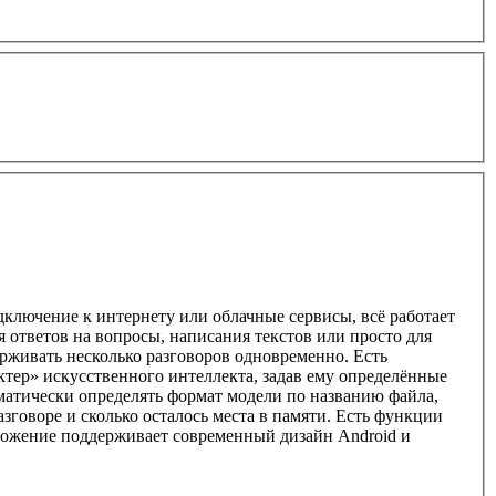
дключение к интернету или облачные сервисы, всё работает
 ответов на вопросы, написания текстов или просто для
рживать несколько разговоров одновременно. Есть
ктер» искусственного интеллекта, задав ему определённые
оматически определять формат модели по названию файла,
азговоре и сколько осталось места в памяти. Есть функции
риложение поддерживает современный дизайн Android и