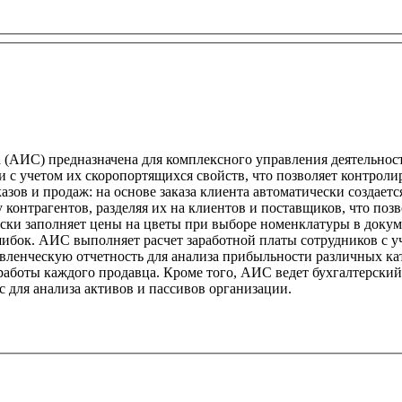
 (АИС) предназначена для комплексного управления деятельност
ов и продаж: на основе заказа клиента автоматически создается
у контрагентов, разделяя их на клиентов и поставщиков, что по
ски заполняет цены на цветы при выборе номенклатуры в докум
шибок. АИС выполняет расчет заработной платы сотрудников с уч
вленческую отчетность для анализа прибыльности различных кат
работы каждого продавца. Кроме того, АИС ведет бухгалтерски
с для анализа активов и пассивов организации.