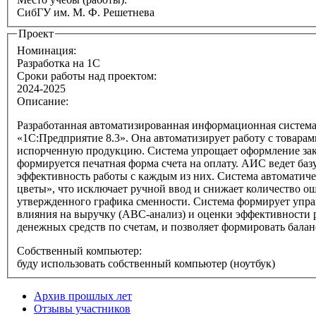
СибГУ им. М. Ф. Решетнева
Проект
Номинация:
Разработка на 1С
Сроки работы над проектом:
2024-2025
Описание:
Разработанная автоматизированная информационная система
«1С:Предприятие 8.3». Она автоматизирует работу с товарами с учетом их скоропортящихся свойств, что позволяет контролировать остатки цветов на складе и своевременно списывать
испорченную продукцию. Система упрощает оформление заказ
формируется печатная форма счета на оплату. АИС ведет баз
эффективность работы с каждым из них. Система автоматиче
цветы», что исключает ручной ввод и снижает количество о
утвержденного графика сменности. Система формирует упра
влияния на выручку (ABC-анализ) и оценки эффективности 
денежных средств по счетам, и позволяет формировать балан
Собственный компьютер:
буду использовать собственный компьютер (ноутбук)
Архив прошлых лет
Отзывы участников