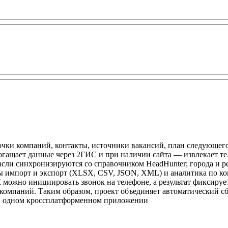
рточки компаний, контакты, источники вакансий, план следующег
богащает данные через 2ГИС и при наличии сайта — извлекает тел
сли синхронизируются со справочником HeadHunter; города и рег
 импорт и экспорт (XLSX, CSV, JSON, XML) и аналитика по ко
К можно инициировать звонок на телефоне, а результат фиксируе
 компаний. Таким образом, проект объединяет автоматический 
в одном кроссплатформенном приложении