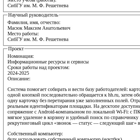
СибГУ им. М. Ф. Решетнева
Научный руководитель
Фамилия, имя, отчество:
Масюк Максим Анатольевич
Место работы:
СибГУ им. М. Ф. Решетнева
Проект
Номинация:
Информационные ресурсы и сервисы
Сроки работы над проектом:
2024-2025
Описание:
Система помогает собирать и вести базу работодателей: ка
одной кнопкой последовательно обращается к hh.ru, затем о
одну карточку без перетирания уже заполненных полей. Отра
реальным идентификаторам площадки. На десктопе доступны
сопряжение с Android-компаньоном по локальной Wi‑Fi: с П
мягкое удаление в корзину и удобный поиск по справочнику
рекрутинговый цикл «звонок — статус — следующий шаг» 
Собственный компьютер:
буду использовать собственный компьютер (ноутбук)