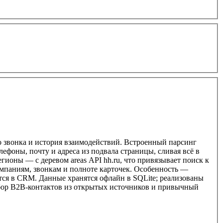
о звонка и история взаимодействий. Встроенный парсинг
ефоны, почту и адреса из подвала страницы, сливая всё в
ионы — с деревом areas API hh.ru, что привязывает поиск к
мпаниям, звонкам и полноте карточек. Особенность —
тся в CRM. Данные хранятся офлайн в SQLite; реализованы
сбор B2B-контактов из открытых источников и привычный