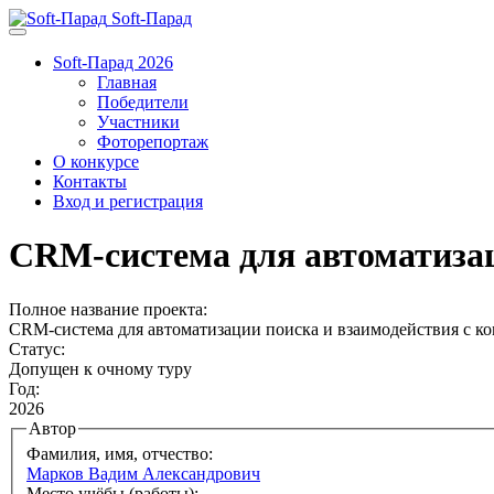
Soft-Парад
Soft-Парад 2026
Главная
Победители
Участники
Фоторепортаж
О конкурсе
Контакты
Вход и регистрация
CRM-система для автоматизац
Полное название проекта:
CRM-система для автоматизации поиска и взаимодействия с к
Статус:
Допущен к очному туру
Год:
2026
Автор
Фамилия, имя, отчество:
Марков Вадим Александрович
Место учёбы (работы):