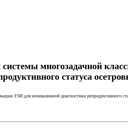
й системы многозадачной клас
продуктивного статуса осетро
икации УЗИ для неинвазивной диагностики репродуктивного ст