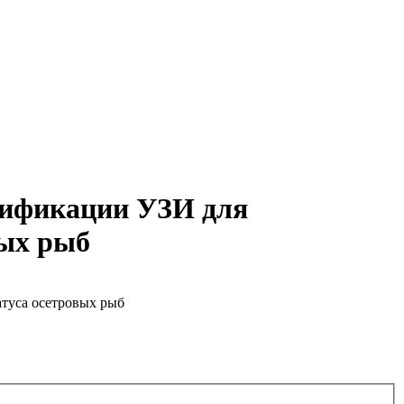
сификации УЗИ для
вых рыб
атуса осетровых рыб