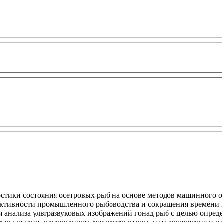
остики состояния осетровых рыб на основе методов машинного о
ктивности промышленного рыбоводства и сокращения времени 
я анализа ультразвуковых изображений гонад рыб с целью опред
ктуры стадии, однородность макроструктуры, патологические и 