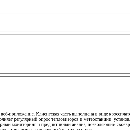
веб-приложение. Клиентская часть выполнена в виде кроссплат
олняет регулярный опрос тепловизоров и метеостанции, устано
рный мониторинг и предиктивный анализ, позволяющий своевре
предотвращает его досрочный выход из строя.