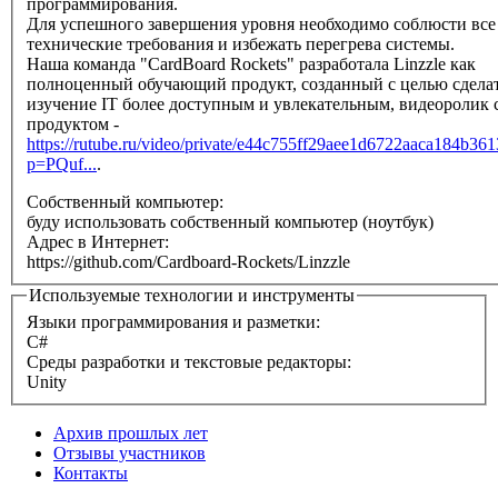
программирования.
Для успешного завершения уровня необходимо соблюсти все
технические требования и избежать перегрева системы.
Наша команда "CardBoard Rockets" разработала Linzzle как
полноценный обучающий продукт, созданный с целью сдела
изучение IT более доступным и увлекательным, видеоролик 
продуктом -
https://rutube.ru/video/private/e44c755ff29aee1d6722aaca184b361
p=PQuf...
.
Собственный компьютер:
буду использовать собственный компьютер (ноутбук)
Адрес в Интернет:
https://github.com/Cardboard-Rockets/Linzzle
Используемые технологии и инструменты
Языки программирования и разметки:
C#
Среды разработки и текстовые редакторы:
Unity
Архив прошлых лет
Отзывы участников
Контакты