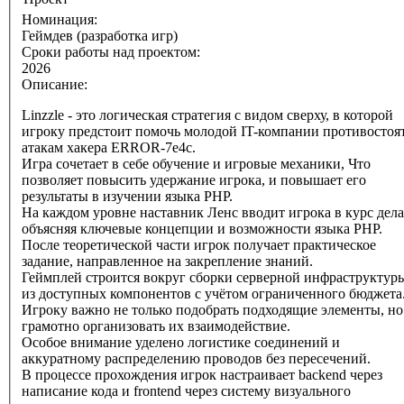
Номинация:
Геймдев (разработка игр)
Сроки работы над проектом:
2026
Описание:
Linzzle - это логическая стратегия с видом сверху, в которой
игроку предстоит помочь молодой IT-компании противостоя
атакам хакера ERROR-7e4c.
Игра сочетает в себе обучение и игровые механики, Что
позволяет повысить удержание игрока, и повышает его
результаты в изучении языка PHP.
На каждом уровне наставник Ленс вводит игрока в курс дела
объясняя ключевые концепции и возможности языка PHP.
После теоретической части игрок получает практическое
задание, направленное на закрепление знаний.
Геймплей строится вокруг сборки серверной инфраструктур
из доступных компонентов с учётом ограниченного бюджета
Игроку важно не только подобрать подходящие элементы, но
грамотно организовать их взаимодействие.
Особое внимание уделено логистике соединений и
аккуратному распределению проводов без пересечений.
В процессе прохождения игрок настраивает backend через
написание кода и frontend через систему визуального