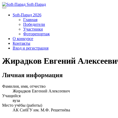
Soft-Парад
Soft-Парад 2026
Главная
Победители
Участники
Фоторепортаж
О конкурсе
Контакты
Вход и регистрация
Жирадков Евгений Алексееви
Личная информация
Фамилия, имя, отчество
Жирадков Евгений Алексеевич
Учащийся
вуза
Место учёбы (работы)
АК СибГУ им. М.Ф. Решетнёва