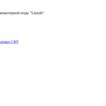
пьютерной игры "Linzzle"
матики СФУ