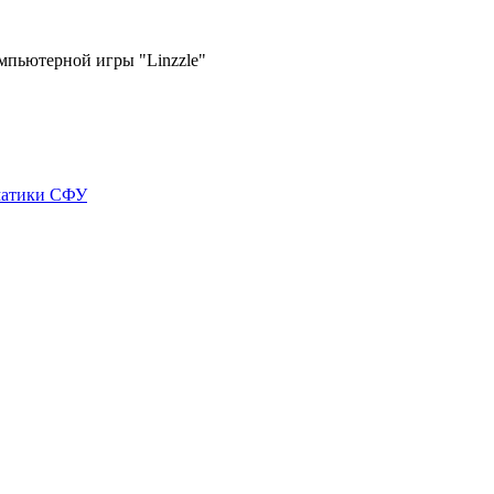
пьютерной игры "Linzzle"
матики СФУ