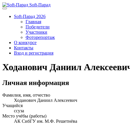
Soft-Парад
Soft-Парад 2026
Главная
Победители
Участники
Фоторепортаж
О конкурсе
Контакты
Вход и регистрация
Ходанович Даниил Алексееви
Личная информация
Фамилия, имя, отчество
Ходанович Даниил Алексеевич
Учащийся
ссуза
Место учёбы (работы)
АК СибГУ им. М.Ф. Решетнёва