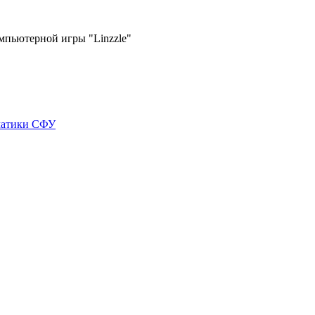
пьютерной игры "Linzzle"
матики СФУ