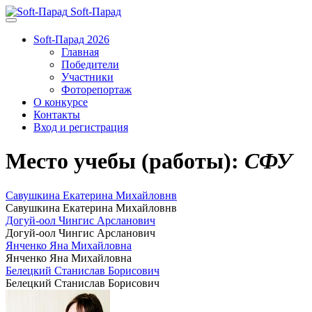
Soft-Парад
Soft-Парад 2026
Главная
Победители
Участники
Фоторепортаж
О конкурсе
Контакты
Вход и регистрация
Место учебы (работы):
СФУ
Савушкина Екатерина Михайловнв
Савушкина Екатерина Михайловнв
Догуй-оол Чингис Арсланович
Догуй-оол Чингис Арсланович
Янченко Яна Михайловна
Янченко Яна Михайловна
Белецкий Станислав Борисович
Белецкий Станислав Борисович