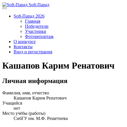
Soft-Парад
Soft-Парад 2026
Главная
Победители
Участники
Фоторепортаж
О конкурсе
Контакты
Вход и регистрация
Кашапов Карим Ренатович
Личная информация
Фамилия, имя, отчество
Кашапов Карим Ренатович
Учащийся
нет
Место учёбы (работы)
СибГУ им. М.Ф. Решетнева