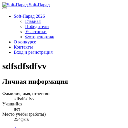
Soft-Парад
Soft-Парад 2026
Главная
Победители
Участники
Фоторепортаж
О конкурсе
Контакты
Вход и регистрация
sdfsdfsdfvv
Личная информация
Фамилия, имя, отчество
sdfsdfsdfvv
Учащийся
нет
Место учёбы (работы)
254фыв