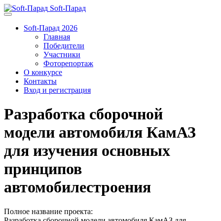
Soft-Парад
Soft-Парад 2026
Главная
Победители
Участники
Фоторепортаж
О конкурсе
Контакты
Вход и регистрация
Разработка сборочной
модели автомобиля КамАЗ
для изучения основных
принципов
автомобилестроения
Полное название проекта:
Разработка сборочной модели автомобиля КамАЗ для