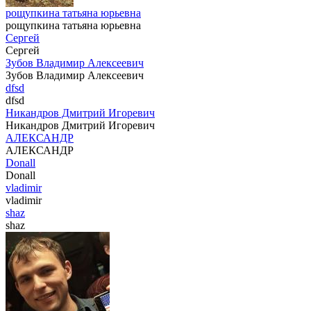
рощупкина татьяна юрьевна
рощупкина татьяна юрьевна
Сергей
Сергей
Зубов Владимир Алексеевич
Зубов Владимир Алексеевич
dfsd
dfsd
Никандров Дмитрий Игоревич
Никандров Дмитрий Игоревич
АЛЕКСАНДР
АЛЕКСАНДР
Donall
Donall
vladimir
vladimir
shaz
shaz