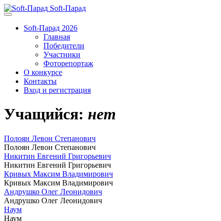
Soft-Парад
Soft-Парад 2026
Главная
Победители
Участники
Фоторепортаж
О конкурсе
Контакты
Вход и регистрация
Учащийся:
нет
Полоян Левон Степанович
Полоян Левон Степанович
Никитин Евгений Григорьевич
Никитин Евгений Григорьевич
Кривых Максим Владимирович
Кривых Максим Владимирович
Андрушко Олег Леонидович
Андрушко Олег Леонидович
Наум
Наум